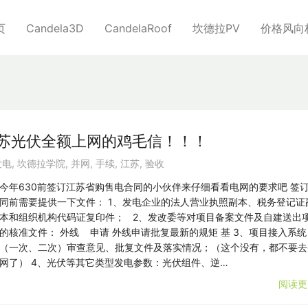
页
Candela3D
CandelaRoof
坎德拉PV
价格风向
前江苏光伏全额上网的鸡毛信！！！
发电
,
坎德拉学院
,
并网
,
手续
,
江苏
,
验收
今年630前签订江苏省购售电合同的小伙伴来仔细看看电网的要求吧 签
同前需要提供一下文件： 1、发电企业的法人营业执照副本、税务登记证
本和组织机构代码证复印件； 2、发改委等对项目备案文件及自建送出
的核准文件： 外线 申请 外线申请批复最新的规矩 基 3、项目接入系统
（一次、二次）审查意见、批复文件及落实情况；（这个没有，都不要去
网了） 4、光伏等其它类型发电参数：光伏组件、逆…
阅读更