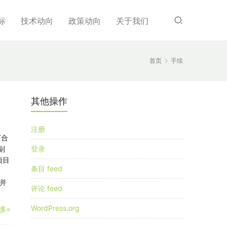
标
技术动向
政策动向
关于我们
首页
手续
其他操作
注册
订合
副
登录
项目
条目 feed
并
评论 feed
WordPress.org
多»