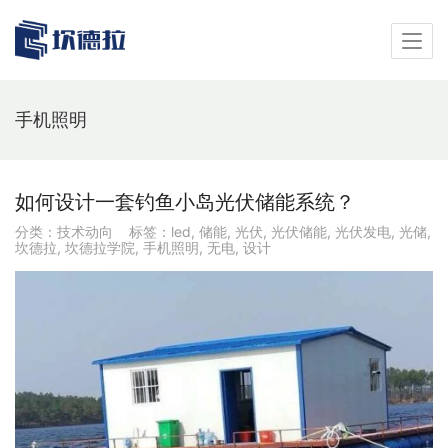
手机照明
如何设计一套钓鱼小岛光伏储能系统？
分类：
技术动向
标签：
led
,
储能
,
光伏
,
光伏储能
,
光伏发电
,
光储
,
坎德拉
,
坎德拉学院
,
手机照明
,
无电
,
设计