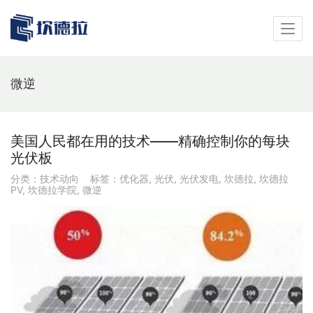
微逆
美国人民都在用的技术——精确控制你的每块
光伏板
分类：
技术动向
标签：
优化器
,
光伏
,
光伏发电
,
坎德拉
,
坎德拉
PV
,
坎德拉学院
,
微逆