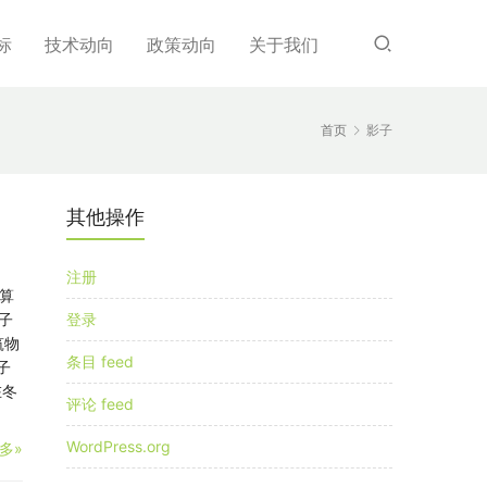
标
技术动向
政策动向
关于我们
首页
影子
其他操作
注册
算
子
登录
筑物
条目 feed
子
在冬
评论 feed
WordPress.org
多»