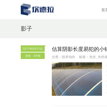
首
影子
估算阴影长度易犯的小
2017年9月21日
浏览：9768
分类：
技术动向
标签：
光伏
,
光伏