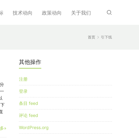
标
技术动向
政策动向
关于我们
首页
引下线
其他操作
注册
分
一
登录
以
条目 feed
引下
直
评论 feed
WordPress.org
多»