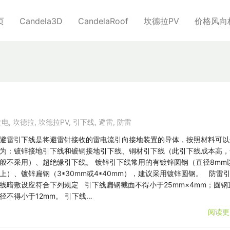
页
Candela3D
CandelaRoof
坎德拉PV
价格风向
发电
,
坎德拉
,
坎德拉PV
,
引下线
,
避雷
,
防雷
避雷引下线是将避雷针接收的雷电流引向接地装置的导体，按照材料可以
为：镀锌接地引下线和镀铜接地引下线、铜材引下线（此引下线成本高，
般不采用）、超绝缘引下线。 镀锌引下线常用的有镀锌圆钢（直径8mm
上）、镀锌扁钢（3*30mm或4*40mm），建议采用镀锌圆钢。 防雷
线暗敷设应符合下列规定 引下线扁钢截面不得小于25mm×4mm；圆钢
径不得小于12mm。 引下线…
阅读更