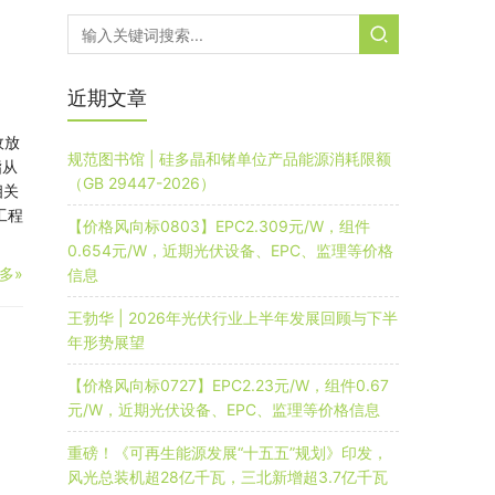
近期文章
政放
规范图书馆 | 硅多晶和锗单位产品能源消耗限额
指从
（GB 29447-2026）
相关
工程
【价格风向标0803】EPC2.309元/W，组件
0.654元/W，近期光伏设备、EPC、监理等价格
多»
信息
王勃华 | 2026年光伏行业上半年发展回顾与下半
年形势展望
【价格风向标0727】EPC2.23元/W，组件0.67
元/W，近期光伏设备、EPC、监理等价格信息
重磅！《可再生能源发展“十五五”规划》印发，
风光总装机超28亿千瓦，三北新增超3.7亿千瓦