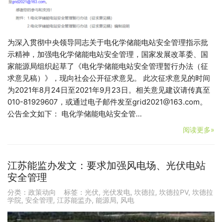
为深入贯彻中央领导同志关于电化学储能电站安全管理指示批
示精神，加强电化学储能电站安全管理，国家发展改革委、国
家能源局组织起草了《电化学储能电站安全管理暂行办法（征
求意见稿）》，现向社会公开征求意见。 此次征求意见的时间
为2021年8月24日至2021年9月23日。相关意见建议请传真至
010-81929607，或通过电子邮件发至grid2021@163.com。
公告全文如下： 电化学储能电站安全管…
阅读更多»
江苏能监办发文：要求加强风电场、光伏电站
安全管理
分类：
政策动向
标签：
光伏
,
光伏发电
,
坎德拉
,
坎德拉PV
,
坎德拉
学院
,
安全管理
,
江苏能监办
,
能源局
,
风电