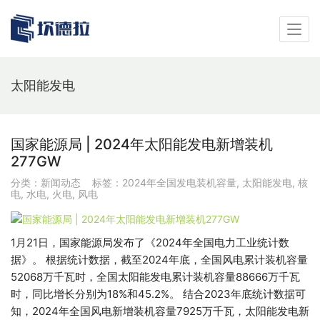
太阳能发电
国家能源局 | 2024年太阳能发电新增装机
277GW
分类：
新闻动态
标签：
2024年全国发电装机容量
,
太阳能发电
,
核
电
,
水电
,
火电
,
风电
1月21日，国家能源局发布了《2024年全国电力工业统计数
据》。 根据统计数据，截至2024年底，全国风电累计装机容量
52068万千瓦时，全国太阳能发电累计装机容量88666万千瓦
时，同比增长分别为18%和45.2%。 结合2023年底统计数据可
知，2024年全国风电新增装机容量7925万千瓦，太阳能发电新