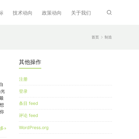
标
技术动向
政策动向
关于我们
首页
制造
其他操作
注册
、自
为光
登录
最
条目 feed
想
你
评论 feed
WordPress.org
多»