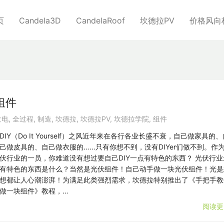
页
Candela3D
CandelaRoof
坎德拉PV
价格风向
组件
发电
,
全过程
,
制造
,
坎德拉
,
坎德拉PV
,
坎德拉学院
,
组件
DIY（Do It Yourself）之风近年来在各行各业长盛不衰，自己做家具的
己做皮具的、自己做衣服的……只有你想不到，没有DIYer们做不到。作
伏行业的一员，你难道没有想过要自己DIY一点有特色的东西？ 光伏行业
有特色的东西是什么？当然是光伏组件！自己动手做一块光伏组件！光是
想都让人心潮澎湃！为满足此类强烈需求，坎德拉特别推出了《手把手教
做一块组件》教程，…
阅读更