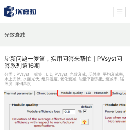
光致衰减
崭新问题一箩筐，实用问答来帮忙｜PVsyst问
答系列第16期
分类：
PVsyst
标签：
LID
,
PVsyst
,
光致衰减
,
反射率
,
平均衰减率
,
水上光伏
,
水面光伏
,
组件温度
,
老化衰减
,
能量平衡系数
,
衰减率
,
辐
照度
,
阵列温度