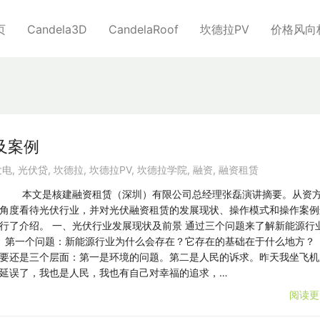
页
Candela3D
CandelaRoof
坎德拉PV
价格风向
及案例
发电
,
光伏贷
,
坎德拉
,
坎德拉PV
,
坎德拉学院
,
融资
,
融资租赁
本文是核建融资租赁（深圳）有限公司总经理张磊演讲摘要。从资
角度看待光伏行业，并对光伏融资租赁的发展现状、操作模式和操作案例
行了介绍。 一、光伏行业发展现状及前景 通过三个问题来了解新能源行
第一个问题：新能源行业为什么会存在？它存在的基础在于什么地方？
要还是三个层面：第一是环境的问题。第二是人民的诉求。昨天我坐飞机
延误了，我也是人民，我也有自己对幸福的追求，…
阅读更