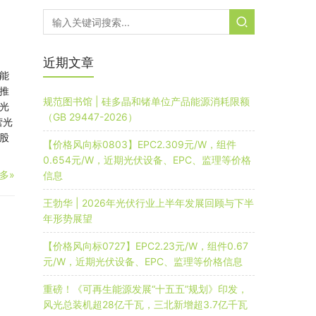
近期文章
能
推
规范图书馆 | 硅多晶和锗单位产品能源消耗限额
光
（GB 29447-2026）
营光
股
【价格风向标0803】EPC2.309元/W，组件
0.654元/W，近期光伏设备、EPC、监理等价格
多»
信息
王勃华 | 2026年光伏行业上半年发展回顾与下半
年形势展望
【价格风向标0727】EPC2.23元/W，组件0.67
元/W，近期光伏设备、EPC、监理等价格信息
重磅！《可再生能源发展“十五五”规划》印发，
风光总装机超28亿千瓦，三北新增超3.7亿千瓦