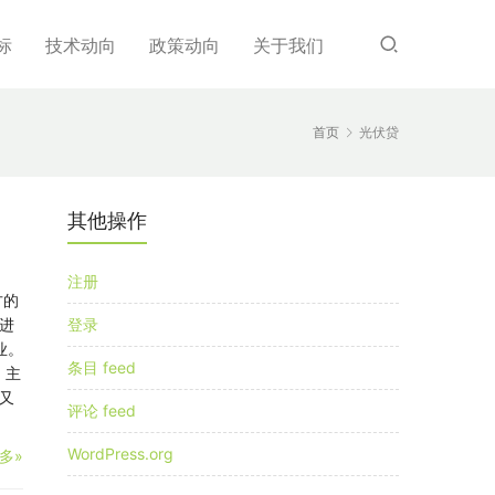
标
技术动向
政策动向
关于我们
首页
光伏贷
其他操作
注册
方的
进
登录
业。
条目 feed
 主
又
评论 feed
WordPress.org
多»