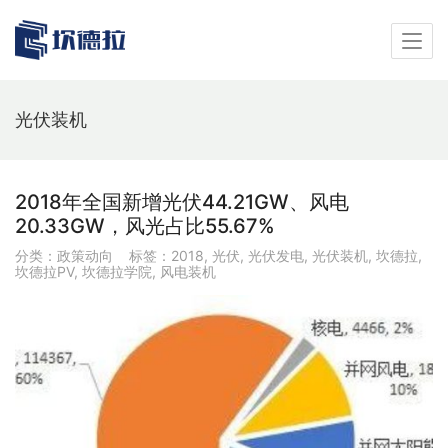
光伏装机
2018年全国新增光伏44.21GW、风电
20.33GW，风光占比55.67%
分类：
政策动向
标签：
2018
,
光伏
,
光伏发电
,
光伏装机
,
坎德拉
,
坎德拉PV
,
坎德拉学院
,
风电装机