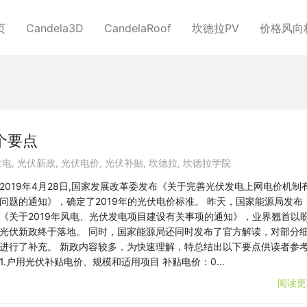
页
Candela3D
CandelaRoof
坎德拉PV
价格风向
个要点
发电
,
光伏新政
,
光伏电价
,
光伏补贴
,
坎德拉
,
坎德拉学院
2019年4月28日,国家发展改革委发布《关于完善光伏发电上网电价机制
问题的通知》，确定了2019年的光伏电价标准。 昨天，国家能源局发布
《关于2019年风电、光伏发电项目建设有关事项的通知》，业界翘首以
光伏新政终于落地。 同时，国家能源局还同时发布了官方解读，对部分
进行了补充。 新政内容较多，为快速理解，特总结出以下要点供读者参
1.户用光伏补贴电价、规模和适用项目 补贴电价：0…
阅读更