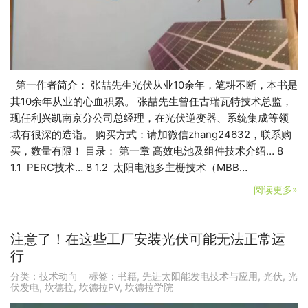
第一作者简介： 张喆先生光伏从业10余年，笔耕不断，本书是
其10余年从业的心血积累。 张喆先生曾任古瑞瓦特技术总监，
现任利兴凯南京分公司总经理，在光伏逆变器、系统集成等领
域有很深的造诣。 购买方式：请加微信zhang24632，联系购
买，数量有限！ 目录： 第一章 高效电池及组件技术介绍… 8
1.1 PERC技术… 8 1.2 太阳电池多主栅技术（MBB…
阅读更多»
注意了！在这些工厂安装光伏可能无法正常运
行
分类：
技术动向
标签：
书籍
,
先进太阳能发电技术与应用
,
光伏
,
光
伏发电
,
坎德拉
,
坎德拉PV
,
坎德拉学院