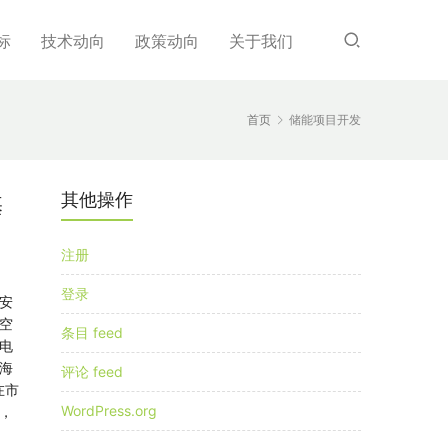
标
技术动向
政策动向
关于我们
首页
储能项目开发
其他操作
基
注册
登录
安
空
条目 feed
电
海
评论 feed
在市
WordPress.org
，