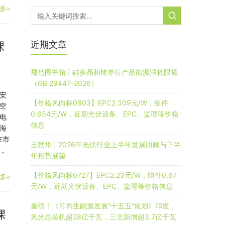
多»
近期文章
课
规范图书馆 | 硅多晶和锗单位产品能源消耗限额
（GB 29447-2026）
安
【价格风向标0803】EPC2.309元/W，组件
空
0.654元/W，近期光伏设备、EPC、监理等价格
电
信息
海
在市
王勃华 | 2026年光伏行业上半年发展回顾与下半
，
年形势展望
【价格风向标0727】EPC2.23元/W，组件0.67
多»
元/W，近期光伏设备、EPC、监理等价格信息
重磅！《可再生能源发展“十五五”规划》印发，
课
风光总装机超28亿千瓦，三北新增超3.7亿千瓦