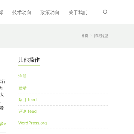
标
技术动向
政策动向
关于我们
首页
低碳转型
其他操作
注册
代行
为
登录
大
条目 feed
。
源
评论 feed
WordPress.org
多»