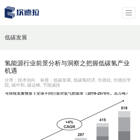
低碳发展
氢能源行业前景分析与洞察之把握低碳氢产业
机遇
分类：
技术动向
标签：
低碳发展
,
低碳氢经济
,
坎德拉
,
坎德拉学
院
,
碳中和
,
碳达峰
,
节能减排