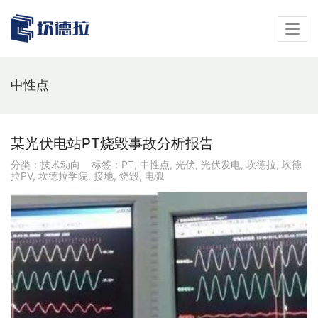
中性点
某光伏电站PT烧毁事故分析报告
分类：
技术动向
标签：
PT
,
中性点
,
光伏
,
光伏发电
,
坎德拉
,
坎德
拉PV
,
坎德拉学院
,
接地
,
烧毁
,
电弧