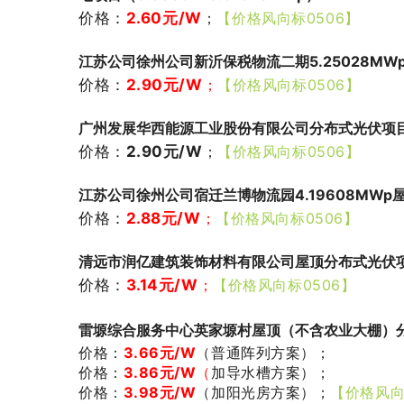
价格：
2.60元/W
；
【价格风向标0506】
江苏公司徐州公司新沂保税物流二期5.25028M
价格：
2.90
元/W
；
【价格风向标0506】
广州发展华西能源工业股份有限公司分布式光伏项
价格：
2.90
元/W
；
【价格风向标0506】
江苏公司徐州公司宿迁兰博物流园4.19608MW
价格：
2.88
元/W
；
【价格风向标0506】
清远市润亿建筑装饰材料有限公司屋顶分布式光伏项目
价格：
3.14元/W
；
【价格风向标0506】
雷塬综合服务中心英家塬村屋顶（不含农业大棚）分
价格：
3.66元/W
（普通阵列方案）
；
价格：
3.86元/W
（
加导水槽方案）
；
价格：
3.98元/W
（加阳光房方案）
；
【价格风向