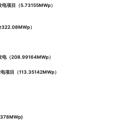
项目（5.73155MWp）
22.08MWp）
（208.99164MWp）
目（113.35142MWp）
）
78MWp)