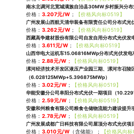
南水北调河北宽城满族自治县30MW乡村振兴分布式光
价格：
3.207
元/W
；
【价格风向标0519】
广州发展山西航天清华装备有限责任公司分布式光伏电
价格：
3.262元/W
；
【价格风向标0519】
西藏高争建材股份有限公司自发自用分布式光伏发电项
价格：
3.611
元/W
；
【价格风向标0519】
山西华电大运机车15.06816MWp分布式光伏发电
价格：
2.88
元/W
；
【价格风向标0519】
漯河经济技术开发区液压产业园三期、漯河市召陵
（6.028125MWp+5.396875MWp）
价格：
3.02
元/W
；
【价格风向标0519】
华能安徽分公司阜阳分布式光伏一期项目（10.229
价格：
2.59元/W
；
【价格风向标0519】
安徽和州粮食有限公司粮食仓储物流能力建设提升项目
价格：
2.78元/W
；
【价格风向标0519】
广州发展成都广日科技有限公司屋顶分布式光伏项目（
价格：
3.010元/W
（含储能）；
【价格风向标0