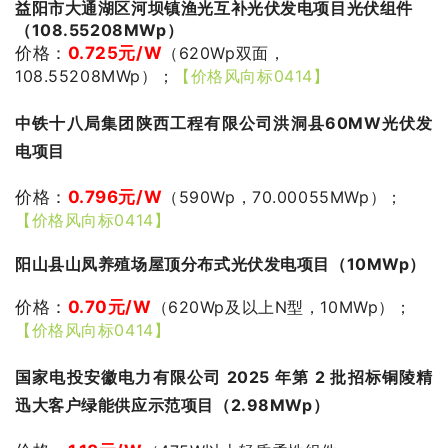
益阳市大通湖区河坝镇渔光互补光伏发电项目光伏组件
（108.55208MWp）
价格：
0.725
元/W
（620Wp双面，
108.55208MWp）；
【价格风向标0414】
中铁十八局集团陕西工程有限公司洪洞县60MW光伏发
电项目
价格：
0.796
元/W
（590Wp，70.00055MWp）；
【价格风向标0414】
阳山县山凤养殖场屋顶分布式光伏发电项目（10MWp）
价格：
0.70
元/W
（620Wp及以上N型，10MWp）；
【价格风向标0414】
国家电投安徽电力有限公司 2025 年第 2 批招标铜陵精
迅大客户绿能供应示范项目（2.98MWp）