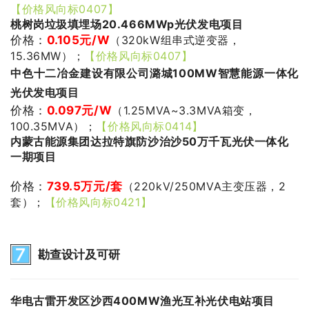
【价格风向标0407】
桃树岗垃圾填埋场20.466MWp光伏发电项目
价格：
0.105
元/W
（320kW组串式逆变器，
15.36MW）；
【价格风向标0407】
中色十二冶金建设有限公司潞城100MW智慧能源一体化
光伏发电项目
价格：
0.097
元/W
（1.25MVA~3.3MVA箱变，
100.35MVA）；
【价格风向标0414】
内蒙古能源集团达拉特旗防沙治沙50万千瓦光伏一体化
一期项目
价格：
739.5万
元/套
（220kV/250MVA主变压器，2
套）；
【价格风向标0421】
勘查设计及可研
华电古雷开发区沙西400MW渔光互补光伏电站项目