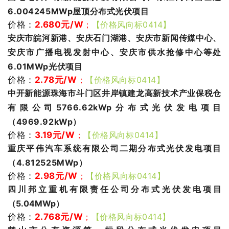
6.004245MWp屋顶分布式光伏项目
价格：
2.680
元/W
；
【价格风向标0414】
安庆市皖河新港、安庆石门湖港、安庆市新闻传媒中心、
安庆市广播电视发射中心、安庆市供水抢修中心等处
6.01MWp光伏项目
价格：
2.78
元/W
；
【价格风向标0414】
中开新能源珠海市斗门区井岸镇建龙高新技术产业保税仓
有限公司5766.62kWp分布式光伏发电项目
（4969.92kWp）
价格：
3.19
元/W
；
【价格风向标0414】
重庆平伟汽车系统有限公司二期分布式光伏发电项目
（4.812525MWp）
价格：
2.98
元/W
；
【价格风向标0414】
四川邦立重机有限责任公司分布式光伏发电项目
（5.04MWp）
价格：
2.768
元/W
；
【价格风向标0414】