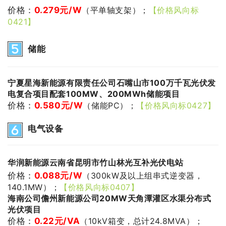
价格：
0.279
元/W
（平单轴支架）；
【价格风向标
0421】
储能
宁夏星海新能源有限责任公司石嘴山市100万千瓦光伏发
电复合项目配套100MW、200MWh储能项目
价格：
0.580元/W
（储能
PC）；
【价格风向标0427】
电气设备
华润新能源云南省昆明市竹山林光互补光伏电站
价格：
0.088
元/W
（300kW及以上组串式逆变器，
140.1MW）；
【价格风向标0407】
海南公司儋州新能源公司20MW天角潭灌区水渠分布式
光伏项目
价格：
0.22
元/VA
（10kV箱变，总计24.8MVA）；