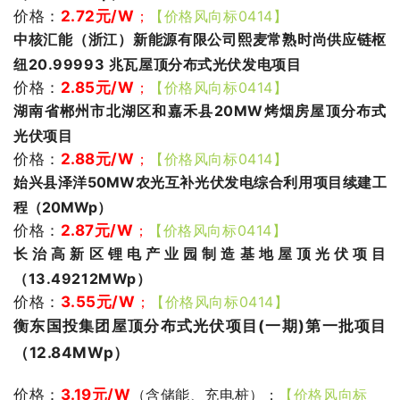
价格：
2.72
元/W
；
【价格风向标0414】
中核汇能（浙江）新能源有限公司熙麦常熟时尚供应链枢
纽20.99993 兆瓦屋顶分布式光伏发电项目
价格：
2.85
元/W
；
【价格风向标0414】
湖南省郴州市北湖区和嘉禾县20MW烤烟房屋顶分布式
光伏项目
价格：
2.88
元/W
；
【价格风向标0414】
始兴县泽洋50MW农光互补光伏发电综合利用项目续建工
程（20MWp）
价格：
2.87
元/W
；
【价格风向标0414】
长治高新区锂电产业园制造基地屋顶光伏项目
（13.49212MWp）
价格：
3.55
元/W
；
【价格风向标0414】
衡东国投集团屋顶分布式光伏项目(一期)第一批项目
（12.84MWp）
价格：
3.19
元/W
（
含储能、充电桩）；
【价格风向标