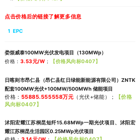
点击价格后的链接了解更多信息
1 EPC
娄烦威泰100MW光伏发电项目（130MWp）
价格：
3.53
元/W
；
【价格风向标0407】
日喀则市昂仁县（昂仁县红日绿能新能源有限公司）ZNTK
配套100MW光伏+100MW/500MWh 储能项目
价格：
55885.555558
万元
（光伏+储能
）
；
【价格
风向标0407】
沭阳宏耀江苏桐昆短纤15.68MWp一期光伏项目、沭阳宏
耀江苏桐昆生活园区0.25MWp光伏项目
价格：
3.14
元/W
；
【价格风向标0407】