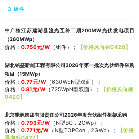
3
组件
中广核江苏建湖县渔光互补二期200MW光伏发电项目
（260MWp）
价格：
0.756
元/W
（
组件
）
；
【价格风向标0420】
湖北铭盛新能工程有限公司2026年第一批次光伏组件采购
项目（15MWp）
价格：
0.77
元/W
（630Wp
N型双面
）
；
价格：
0.81
元/W
（725WpN型双面
）
；
【价格风向标
0420】
北京能源集团有限责任公司2026年度光伏组件框架采购
价格：
0.793
元/W
（
N型BC，2GWp
）
；
价格：
0.771
元/W
（N型TOPCon，2GWp
）
；
【价格
风向标0427】