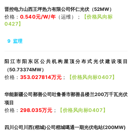
晋控电力山西王坪热力有限公司怀仁光伏（52MW）
价格：
0.540
元/W/年
（运维
）
；
【价格风向标
0427】
9 监理
阳江市阳东区公共机构屋顶分布式光伏建设项目
（50.73374MW）
价格：
353.027814
万元
；
【价格风向标0407】
华能新疆公司鄯善公司吐鲁番市鄯善县楼兰200万千瓦光伏
项目
价格：
298.035
万元
；
【价格风向标0407】
四川公司川西(稻城)公司稻城噶通一期光伏电站(200MW)