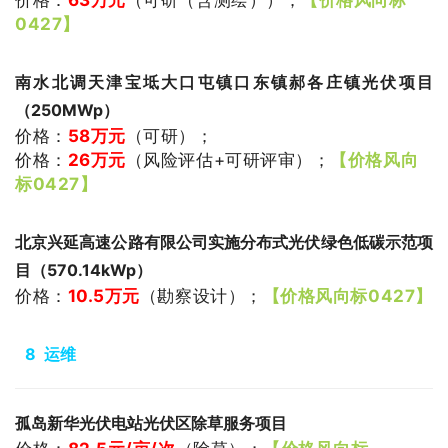
价格：
63万元
（可研（含测绘）
）
；
【价格风向标
0427】
南水北调天津宝坻大口屯镇口东镇郝各庄镇光伏项目
（250MWp）
价格：
58
万元
（可研
）
；
价格：
26
万元
（
风险评估+可研评审
）
；
【价格风向
标0427】
北京兴延高速公路有限公司实施分布式光伏绿色低碳示范项
目（570.14kWp）
价格：
10.5
万元
（
勘察设计
）
；
【价格风向标0427】
8 运维
孤岛新华光伏电站光伏区除草服务项目