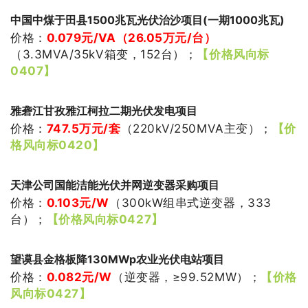
中国中煤于田县1500兆瓦光伏治沙项目(一期1000兆瓦)
价格：
0.079
元/VA（26.05万元/台）
（
3.3MVA/35kV箱变，152台
）
；
【价格风向标
0407】
雅砻江甘孜雅江柯拉二期光伏发电项目
价格：
747.5万
元/套
（220kV/250MVA主变
）
；
【价
格风向标0420】
天津公司国能洁能光伏并网逆变器采购项目
价格：
0.103
元/W
（
300kW组串式逆变器，333
台
）
；
【价格风向标0427】
望谟县金格板降130MWp农业光伏电站项目
价格：
0.082
元/W
（逆变器，≥99.52MW
）
；
【价格
风向标0427】