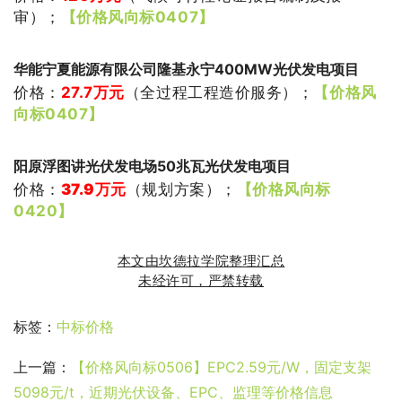
审
）
；
【价格风向标0407】
华能宁夏能源有限公司隆基永宁400MW光伏发电项目
价格：
27.7
万元
（
全过程工程造价服务
）
；
【价格风
向标0407】
阳原浮图讲光伏发电场50兆瓦光伏发电项目
价格：
37.9万元
（
规划方案
）
；
【价格风向标
0420】
本文由坎德拉学院整理汇总
未经许可，严禁转载
标签：
中标价格
上一篇：
【价格风向标0506】EPC2.59元/W，固定支架
5098元/t，近期光伏设备、EPC、监理等价格信息