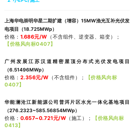
2
小EPC/施工
上海华电崇明华星二期扩建（增容）15MW渔光互补光伏发
电项目（18.725MWp）
价格：
1.686
元/W
（不含组件、逆变器、箱变）
；
【价格风向标0407】
广州发展江苏汉道精密屋顶分布式光伏发电项目
（6.51496MWp）
价格：
2.356
元/W
（不含组件）
；
【价格风向标
0407】
华能澜沧江新能源公司普洱片区水光一体化基地项目
（
276.2323~
585.56854
MWp
）
价格：
0.657~0.721
元/W
（施工）
；
【价格风向标
0413】