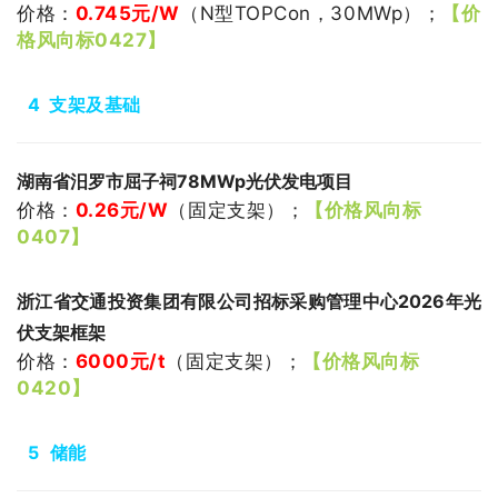
价格：
0.745
元/W
（
N型TOPCon，30MWp
）
；
【价
格风向标0427】
4
支架及基础
湖南省汨罗市屈子祠78MWp光伏发电项目
价格：
0.26
元/W
（
固定支架
）
；
【价格风向标
0407】
浙江省交通投资集团有限公司招标采购管理中心2026年光
伏支架框架
价格：
6000
元/t
（固定支架
）
；
【价格风向标
0420】
5
储能