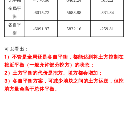
无平衡
-4770.06
6402.24
1632.2
全局平
-6015.72
5683.88
-331.84
衡
各自平
-6091.97
5832.16
-259.81
衡
可以看出：
1）不管是全局还是各自平衡，都能达到将土方控制在
接近平衡（一般允许部分挖方）的状态；
2
）土方平衡的代价是挖方、填方都会增加；
3
）各自平衡方案，可减少地块之间的土方运送，但挖
填方量会高于总体平衡。
标签：
区域划分策略
,
变间距-优化间距布置法
,
山脊狭长区
域布置
,
桩长差控制
,
阴影控制（偏北坡影长问题
上一篇：
山脊狭长区域方阵布置探讨