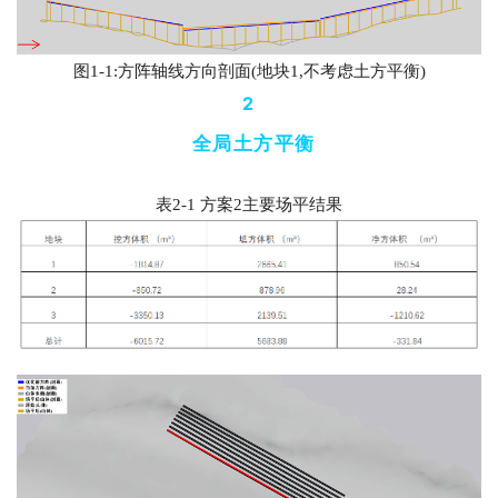
图
1-1:
方阵轴线方向剖面(地块
1,
不考虑土方平衡)
2
全局土方平衡
表
2-1 
方案
2
主要场平结果