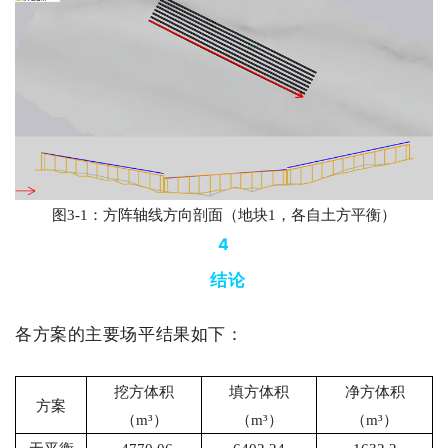
图
3-1
：方阵轴线方向剖面（地块
1
，各自土方平衡）
4
结论
各方案的主要场平结果如下：
挖方体积
填方体积
净方体积
方案
（
m
³）
（
m
³）
（
m
³）