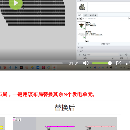
P
l
a
y
01:31
M
P
u
I
t
P
t
e
布局，一键用该布局替换其余
N个发电单元。
r
f
l