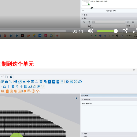
03:11
M
P
u
I
t
P
t
e
复制到这个单元
r
f
l
l
r