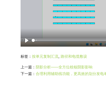
P
l
标签：
按单元复制汇流
,
路径和电缆敷设
a
y
上一篇：
阴影分析——全方位校核阴影影响
下一篇：
合理利用辅助线功能，更高效的划分发电