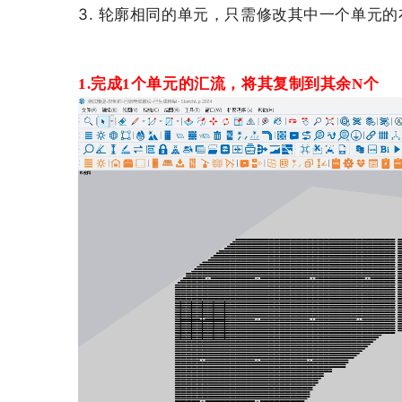
3. 
轮廓
相同
的
单元
，
只需
修改
其中
一个
单元
的
1.
完成
1个单元的汇流，将其复制到其余N个