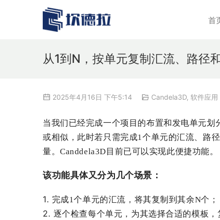
首
从1到N，按单元复制汇流、路径
2025年4月16日 下午5:14
Candela3D
,
软件应用
当我们
已经
完成
一个
项目的
布置
和发电
单元
划
或
相似
，此时若
只需
完成
1
个
单元的
汇流、
路
量
。Canddela3D目前已可以实现此便捷功能。
该功能具体
又
分为
几个
场景
：
1. 
完成
1
个
单元的
汇流，
将
其
复制到
其余
N
个
；
2. 
逐个
检查
每个
单元，
为其
选择
合适的
模板，