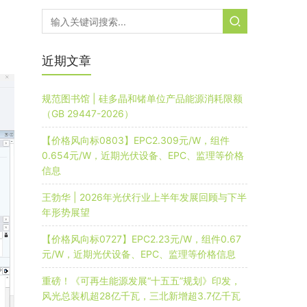
近期文章
规范图书馆 | 硅多晶和锗单位产品能源消耗限额
（GB 29447-2026）
【价格风向标0803】EPC2.309元/W，组件
0.654元/W，近期光伏设备、EPC、监理等价格
信息
王勃华 | 2026年光伏行业上半年发展回顾与下半
年形势展望
【价格风向标0727】EPC2.23元/W，组件0.67
元/W，近期光伏设备、EPC、监理等价格信息
重磅！《可再生能源发展“十五五”规划》印发，
风光总装机超28亿千瓦，三北新增超3.7亿千瓦