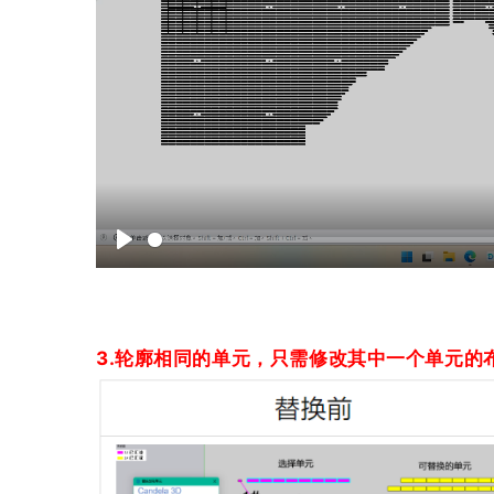
P
l
a
y
3.
轮廓相同的单元，只需修改其中一个单元的