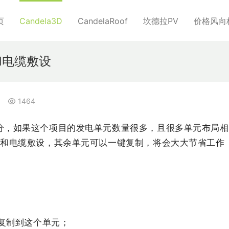
页
Candela3D
CandelaRoof
坎德拉PV
价格风向
和电缆敷设
1464
分，
如果这个项目的
发电
单元
数量
很多，
且
很多
单元
布局
相
径和
电缆
敷设，
其余
单元可以
一键
复制，
将会
大大
节省
工作
复制到
这个
单元；