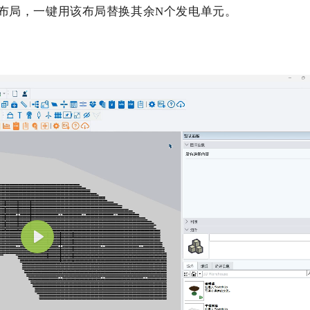
布局
，
一键
用
该
布局
替换
其余
N
个
发电单元
。
P
l
a
y