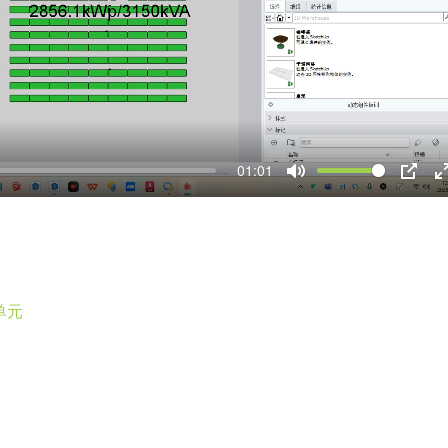
l
a
y
01:01
M
P
u
I
t
P
t
e
r
单元
f
l
l