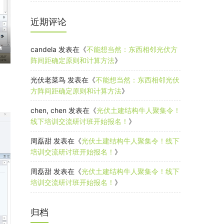
近期评论
candela
发表在《
不能想当然：东西相邻光伏方
阵间距确定原则和计算方法
》
E
n
光伏老菜鸟
发表在《
不能想当然：东西相邻光伏
方阵间距确定原则和计算方法
》
e
chen, chen
发表在《
光伏土建结构牛人聚集令！
线下培训交流研讨班开始报名！
》
周磊甜
发表在《
光伏土建结构牛人聚集令！线下
u
培训交流研讨班开始报名！
》
周磊甜
发表在《
光伏土建结构牛人聚集令！线下
s
培训交流研讨班开始报名！
》
c
归档
e