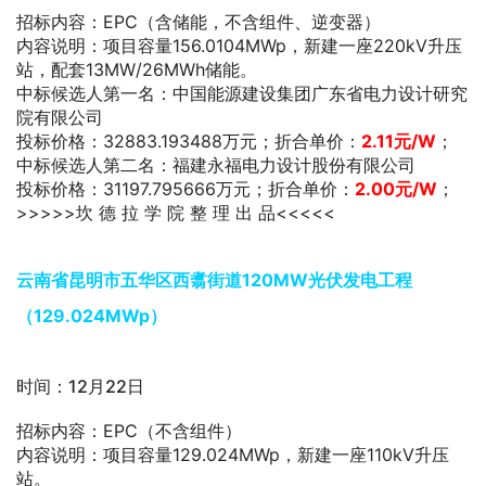
招标内容：EPC（含储能，不含组件、逆变器）
内容说明：项目容量156.0104MWp，新建一座220kV升压
站，配套13MW/26MWh储能。
中标候选人第一名：中国能源建设集团广东省电力设计研究
院有限公司
投标价格：32883.193488万元；折合单价：
2.11
元/W
；
中标候选人第二名：福建永福电力设计股份有限公司
投标价格：31197.795666万元；折合单价：
2.00
元/W
；
>>>>>坎 德 拉 学 院 整 理 出 品<<<<<
云南省昆明市五华区西翥街道120MW光伏发电工程
（129.024MWp）
时间：12月22日
招标内容：EPC（不含组件）
内容说明：项目容量129.024MWp，新建一座110kV升压
站。