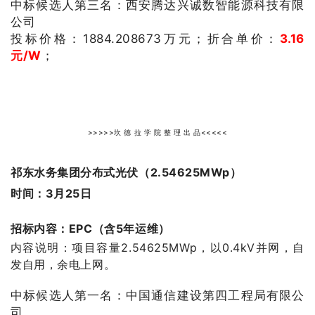
中标候选人第三名：西安腾达兴诚数智能源科技有限
公司
投标价格：1884.208673
万元；
折合单价：
3.16
元/W
；
>>>>>坎 德 拉 学 院 整 理 出 品<<<<<
祁东水务集团分布式光伏（2.54625MWp）
时间：3月25日
招标内容：EPC（含5年运维）
内容说明：项目容量2.54625MWp，以0.4kV并网，自
发自用，余电上网。
中标候选人第一名：中国通信建设第四工程局有限公
司