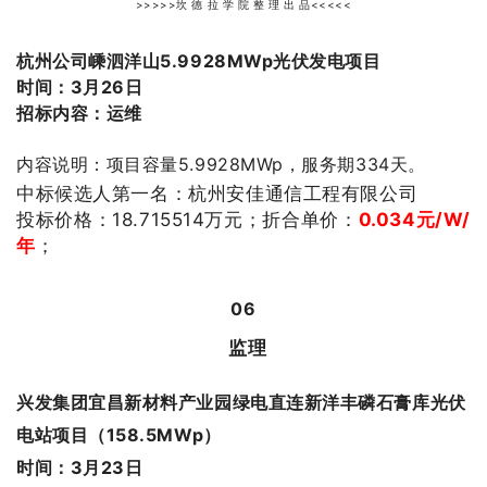
>>>>>坎 德 拉 学 院 整 理 出 品<<<<<
杭州公司嵊泗洋山5.9928MWp光伏发电项目
时间：3月26日
招标内容：运维
内容说明：项目容量5.9928MWp，服务期334天。
中标候选人第一名：
杭州安佳通信工程有限公司
投标价格：
18.715514
万元；
折合单价：
0.034
元/W/
年
；
06
监理
兴发集团宜昌新材料产业园绿电直连新洋丰磷石膏库光伏
电站项目（158.5MWp）
时间：3月23日