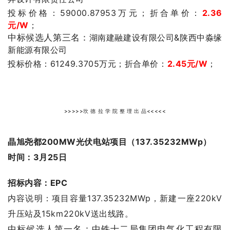
投标价格：59000.87953
万元；
折合单价：
2.36
元/W
；
中标候选人第三名：
湖南建融建设有限公司&陕西中淼缘
新能源有限公司
投标价格：
61249.3705
万元；
折合单价：
2.45
元/W
；
>>>>>坎 德 拉 学 院 整 理 出 品<<<<<
晶旭尧都200MW光伏电站项目（137.35232MWp）
时间：3月25日
招标内容：EPC
内容说明：项目容量137.35232MWp，新建一座220kV
升压站及15km220kV送出线路。
中标候选人第一名：中铁十二局集团电气化工程有限